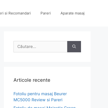
eri si Recomandari
Pareri
Aparate masaj
Caută
după:
Articole recente
Fotoliu pentru masaj Beurer
MC5000 Review si Pareri
Fotoliu de masaj Majestic Green,