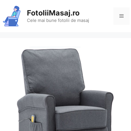
Sari
la
FotoliiMasaj.ro
Me
conținut
Cele mai bune fotolii de masaj